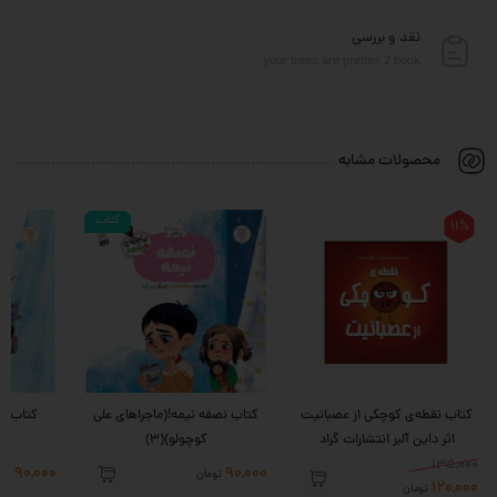
نقد و بررسی
your trees are prettier 2 book
محصولات مشابه
کتاب
11%
کتاب نقطه‌ی کوچکی از عصبانیت
کتاب نصفه نیمه!(ماجراهای علی
کتاب لک
اثر داین آلبر انتشارات گراد
کوچولو)(3)
135,000
90,000
90,000
تومان
توم
120,000
تومان