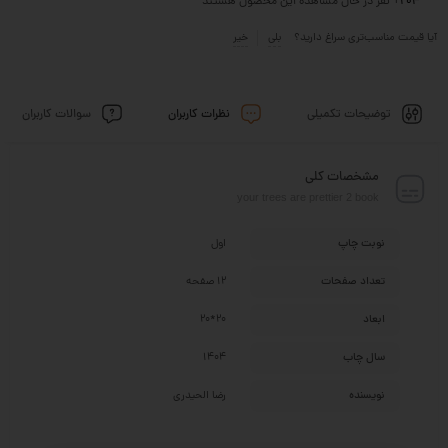
204
+ نفر در حال مشاهده این محصول هستند
آیا قیمت مناسب‌تری سراغ دارید؟
بلی
خیر
توضیحات تکمیلی
نظرات کاربران
سوالات کاربران
مشخصات کلی
your trees are prettier 2 book
نوبت چاپ
اول
تعداد صفحات
12 صفحه
ابعاد
20*20
سال چاب
1404
نویسنده
رضا الحیدری