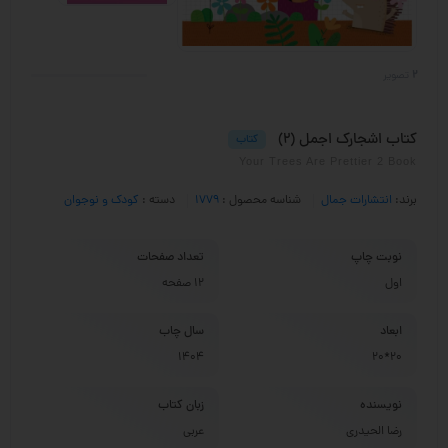
2
تصویر
کتاب اشجارک اجمل (2)
کتاب
Your Trees Are Prettier 2 Book
برند:
انتشارات جمال
شناسه محصول :
1779
دسته :
کودک و نوجوان
نوبت چاپ
تعداد صفحات
اول
12 صفحه
ابعاد
سال چاب
1404
20*20
نویسنده
زبان کتاب
رضا الحیدری
عربی